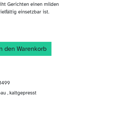
eiht Gerichten einen milden
lfältig einsetzbar ist.
n den Warenkorb
1499
bau
,
kaltgepresst