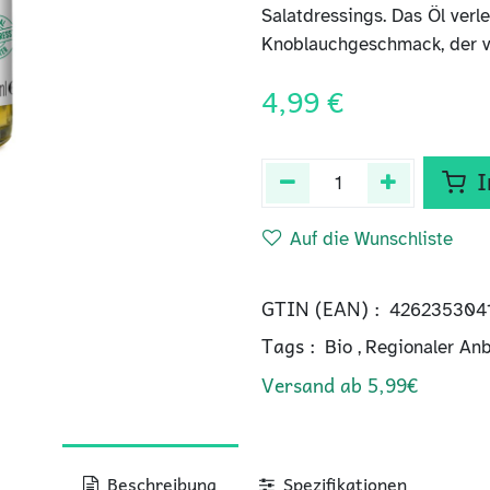
Salatdressings. Das Öl verl
Knoblauchgeschmack, der vie
4,99
€
I
Auf die Wunschliste
GTIN (EAN) :
426235304
Tags :
Bio
,
Regionaler An
Versand ab 5,99€
Beschreibung
Spezifikationen