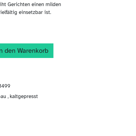
eiht Gerichten einen milden
lfältig einsetzbar ist.
n den Warenkorb
1499
bau
,
kaltgepresst