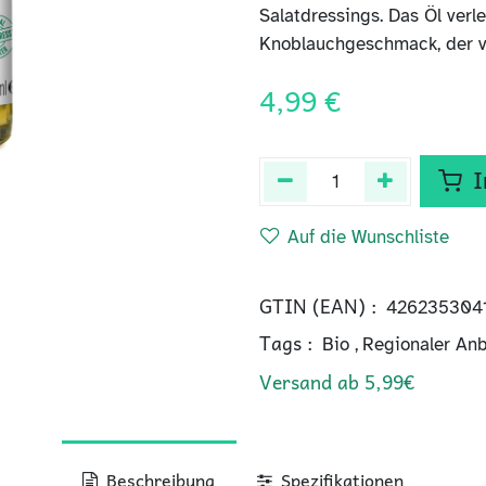
Salatdressings. Das Öl verl
Knoblauchgeschmack, der vie
4,99
€
I
Auf die Wunschliste
GTIN (EAN) :
426235304
Tags :
Bio
,
Regionaler An
Versand ab 5,99€
Beschreibung
Spezifikationen