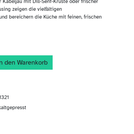
Kabeljau mit Dill-Senf-Kruste oder frischer
sing zeigen die vielfältigen
d bereichern die Küche mit feinen, frischen
n den Warenkorb
1321
kaltgepresst